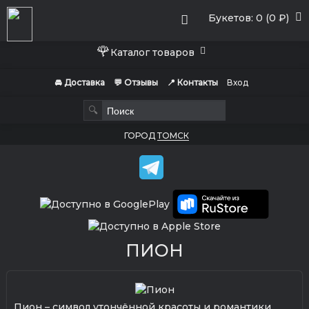
Букетов: 0 (0 ₽)
🌹
Каталог товаров
🚘 Доставка
💬 Отзывы
📍 Контакты
Вход
🔍
ГОРОД
ТОМСК
ПИОН
Пион – символ утончённой красоты и романтики,