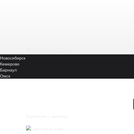
🌹
Каталог товаров
🔍
🔍
Город
Томск
🌹
Каталог товаров
Москва
Новосибирск
Кемерово
Барнаул
Омск
Коробочки с цветами