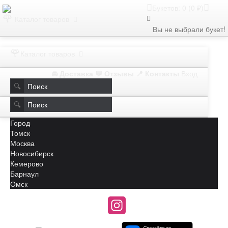
Букетов: 0 (0 ₽)
🌹
Каталог товаров
Вы не выбрали букет!
🌹
Каталог товаров
🚘 Доставка
💬 Отзывы
📍 Контакты
Вход
🔍
🔍
Город
Томск
Москва
Новосибирск
Кемерово
Барнаул
Омск