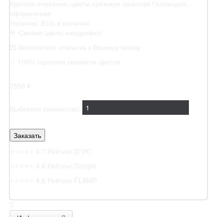
Краткое описание:
цветы премиум качества Голландия,
оформление
Наличие:
Есть в наличии
🌹 Свежие цветы ежедневно!
💌 Бесплатная открытка к Вашему заказу
✅ 100% гарантия свежести цветов
7559 ₽
Выберите количество:
⭐⭐⭐⭐⭐
4.7 Рейтинг 2ГИС
⭐⭐⭐⭐⭐
4.6 Рейтинг Google
⭐⭐⭐⭐⭐
4.6 Рейтинг FLAMP