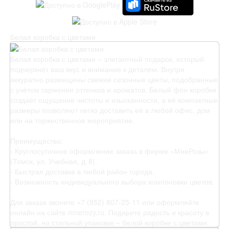
Белая коробка с цветами
Белая коробка с цветами – элегантный подарок, который
подчеркнёт ваш вкус и внимание к деталям. Внутри
аккуратно размещены свежие сезонные цветы, подобранные
с учётом гармонии оттенков и ароматов. Белый фон коробки
создаёт ощущение чистоты и изысканности, а её компактные
размеры позволяют легко доставить её в любой офис, дом
или на торжественное мероприятие.
Преимущества:
- Круглосуточное оформление заказа в фирме «МнеРозы»
(Томск, ул. Учебная, д. 8).
- Быстрая доставка в любой район города.
- Возможность индивидуального выбора компоновки цветов.
Для заказа звоните +7 (952) 807‑25‑11 или оформляйте
онлайн на сайте mnerozy.ru. Подарите радость и красоту в
простой, но стильной упаковке – белой коробке с цветами.